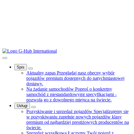
Spis
Aktualny zapas
Przeglądaj nasz obecny wybór
pojazdów premium dostępnych do natychmiastowej
dostawy.
Na żądanie samochodów
Poproś o konkretny
samochód z niestandardowymi specyfikacjami -
pozwolą go z dowolnego miejsca na świecie.
Usługi
Pozyskiwanie i sprzedaż pojazdów
Specjalizujemy się
w pozyskiwaniu zupełnie nowych pojazdów klasy
premium od najbardziej prestiżowych producentów na
świecie.
Sprzedaż wysyłkowa
Łączymy Twój pojazd z