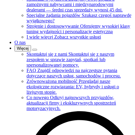
zamożnymi nabywcami i międzynarodowymi
dealerami — średni czas sprzedaży wynosi 45 dni.
Specjalne żądania pojazdów
Szukasz czegoś naprawdę
wyjątkowego?
Strojenie i dostosowywanie
Oferujemy wysokiej klasy
tuning wydajności i personalizację estetyczną
I wiele więcej
Zobacz wszystkie usługi
O nas
Więcej
Skontaktuj się z nami
Skontaktuj się z naszym
zespołem w sprawie zapytań, spotkań lub
spersonalizowanej pomocy.
FAQ
Znajdź odpowiedzi na najczęstsze pytania
dotyczące naszych usług, samochodów i procesu.
Zrównoważona mobilność
Przeglądaj nasze
ekologiczne rozwiązania: EV, hybrydy i usługi o
lżejszym stopie.
Co nowego
Odkryj najnowszych przyjazdów,
aktualizacji firmy i ekskluzywnych spostrzeżeń
motoryzacyjnych.