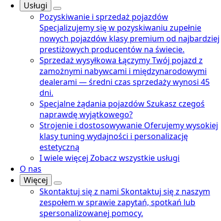
Usługi
Pozyskiwanie i sprzedaż pojazdów
Specjalizujemy się w pozyskiwaniu zupełnie
nowych pojazdów klasy premium od najbardziej
prestiżowych producentów na świecie.
Sprzedaż wysyłkowa
Łączymy Twój pojazd z
zamożnymi nabywcami i międzynarodowymi
dealerami — średni czas sprzedaży wynosi 45
dni.
Specjalne żądania pojazdów
Szukasz czegoś
naprawdę wyjątkowego?
Strojenie i dostosowywanie
Oferujemy wysokiej
klasy tuning wydajności i personalizację
estetyczną
I wiele więcej
Zobacz wszystkie usługi
O nas
Więcej
Skontaktuj się z nami
Skontaktuj się z naszym
zespołem w sprawie zapytań, spotkań lub
spersonalizowanej pomocy.