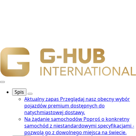
Spis
Aktualny zapas
Przeglądaj nasz obecny wybór
pojazdów premium dostępnych do
natychmiastowej dostawy.
Na żądanie samochodów
Poproś o konkretny
samochód z niestandardowymi specyfikacjami -
pozwolą go z dowolnego miejsca na świecie.