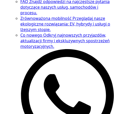
FAQ
Znajdź odpowiedzi na najczęstsze pytania
dotyczące naszych usług, samochodów i
procesu.
Zrównoważona mobilność
Przeglądaj nasze
ekologiczne rozwiązania: EV, hybrydy i usługi o
lżejszym stopie.
Co nowego
Odkryj najnowszych przyjazdów,
aktualizacji firmy i ekskluzywnych spostrzeżeń
motoryzacyjnych.