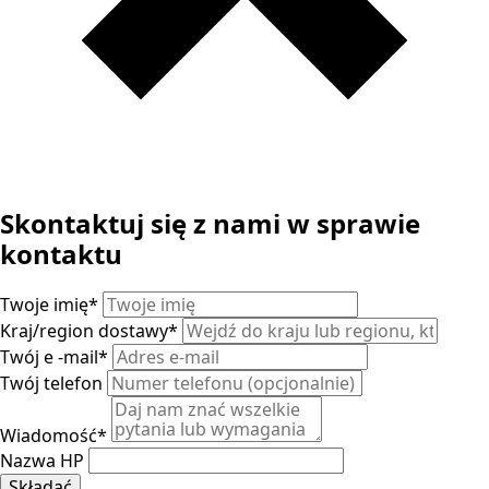
Skontaktuj się z nami w sprawie
kontaktu
Twoje imię
*
Kraj/region dostawy
*
Twój e -mail
*
Twój telefon
Wiadomość
*
Nazwa HP
Składać