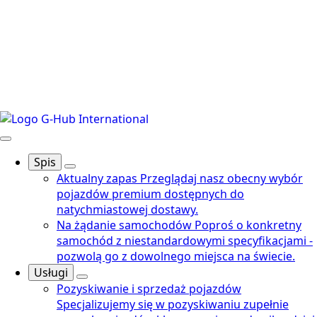
Spis
Aktualny zapas
Przeglądaj nasz obecny wybór
pojazdów premium dostępnych do
natychmiastowej dostawy.
Na żądanie samochodów
Poproś o konkretny
samochód z niestandardowymi specyfikacjami -
pozwolą go z dowolnego miejsca na świecie.
Usługi
Pozyskiwanie i sprzedaż pojazdów
Specjalizujemy się w pozyskiwaniu zupełnie