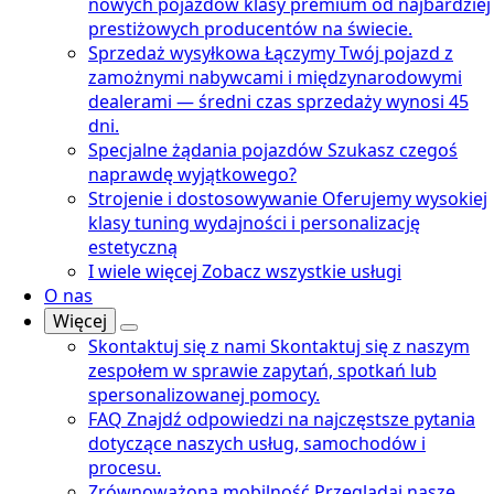
nowych pojazdów klasy premium od najbardziej
prestiżowych producentów na świecie.
Sprzedaż wysyłkowa
Łączymy Twój pojazd z
zamożnymi nabywcami i międzynarodowymi
dealerami — średni czas sprzedaży wynosi 45
dni.
Specjalne żądania pojazdów
Szukasz czegoś
naprawdę wyjątkowego?
Strojenie i dostosowywanie
Oferujemy wysokiej
klasy tuning wydajności i personalizację
estetyczną
I wiele więcej
Zobacz wszystkie usługi
O nas
Więcej
Skontaktuj się z nami
Skontaktuj się z naszym
zespołem w sprawie zapytań, spotkań lub
spersonalizowanej pomocy.
FAQ
Znajdź odpowiedzi na najczęstsze pytania
dotyczące naszych usług, samochodów i
procesu.
Zrównoważona mobilność
Przeglądaj nasze