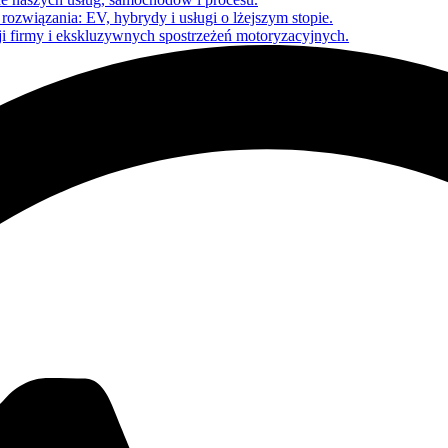
rozwiązania: EV, hybrydy i usługi o lżejszym stopie.
i firmy i ekskluzywnych spostrzeżeń motoryzacyjnych.