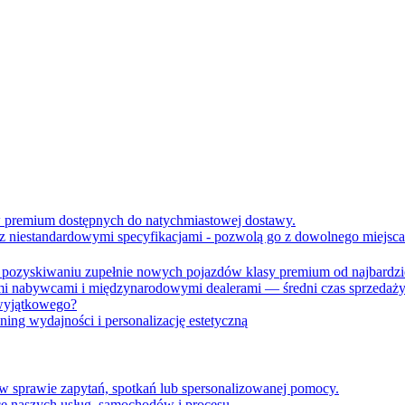
 premium dostępnych do natychmiastowej dostawy.
 niestandardowymi specyfikacjami - pozwolą go z dowolnego miejsca 
w pozyskiwaniu zupełnie nowych pojazdów klasy premium od najbardzi
 nabywcami i międzynarodowymi dealerami — średni czas sprzedaży
wyjątkowego?
ning wydajności i personalizację estetyczną
w sprawie zapytań, spotkań lub spersonalizowanej pomocy.
ce naszych usług, samochodów i procesu.