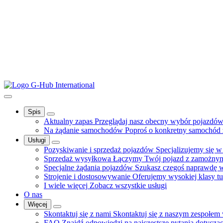
Spis
Aktualny zapas
Przeglądaj nasz obecny wybór pojazdów
Na żądanie samochodów
Poproś o konkretny samochód z
Usługi
Pozyskiwanie i sprzedaż pojazdów
Specjalizujemy się 
Sprzedaż wysyłkowa
Łączymy Twój pojazd z zamożnymi
Specjalne żądania pojazdów
Szukasz czegoś naprawdę 
Strojenie i dostosowywanie
Oferujemy wysokiej klasy tu
I wiele więcej
Zobacz wszystkie usługi
O nas
Więcej
Skontaktuj się z nami
Skontaktuj się z naszym zespołem 
FAQ
Znajdź odpowiedzi na najczęstsze pytania dotyczą