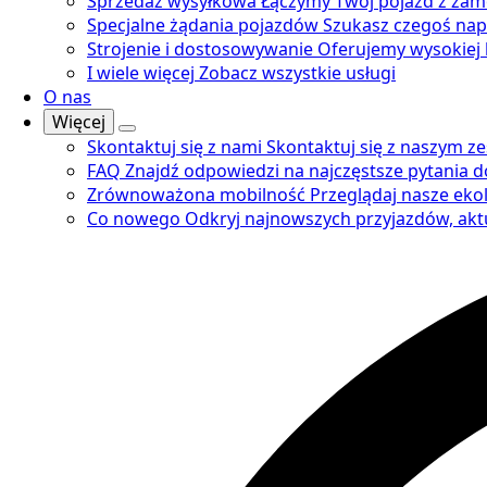
Sprzedaż wysyłkowa
Łączymy Twój pojazd z zam
Specjalne żądania pojazdów
Szukasz czegoś na
Strojenie i dostosowywanie
Oferujemy wysokiej k
I wiele więcej
Zobacz wszystkie usługi
O nas
Więcej
Skontaktuj się z nami
Skontaktuj się z naszym z
FAQ
Znajdź odpowiedzi na najczęstsze pytania 
Zrównoważona mobilność
Przeglądaj nasze ekol
Co nowego
Odkryj najnowszych przyjazdów, aktu