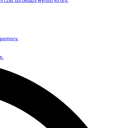
 czas sprzedaży wynosi 45 dni.
 pomocy.
h.