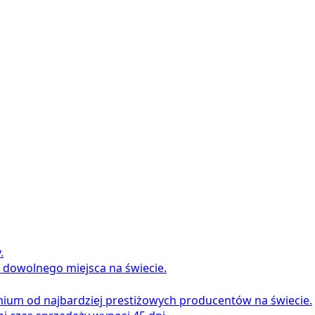
.
 dowolnego miejsca na świecie.
mium od najbardziej prestiżowych producentów na świecie.