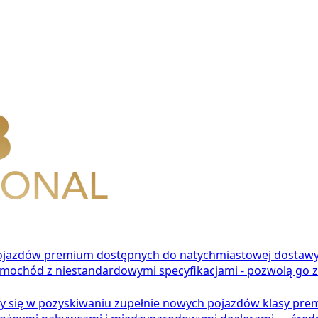
pojazdów premium dostępnych do natychmiastowej dostawy
mochód z niestandardowymi specyfikacjami - pozwolą go z
my się w pozyskiwaniu zupełnie nowych pojazdów klasy pre