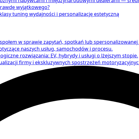
ożnymi nabywcami i międzynarodowymi dealerami — średni
prawdę wyjątkowego?
lasy tuning wydajności i personalizację estetyczną
espołem w sprawie zapytań, spotkań lub spersonalizowanej
dotyczące naszych usług, samochodów i procesu.
ogiczne rozwiązania: EV, hybrydy i usługi o lżejszym stopie.
alizacji firmy i ekskluzywnych spostrzeżeń motoryzacyjnyc