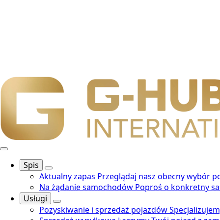
Spis
Aktualny zapas
Przeglądaj nasz obecny wybór 
Na żądanie samochodów
Poproś o konkretny sa
Usługi
Pozyskiwanie i sprzedaż pojazdów
Specjalizuje