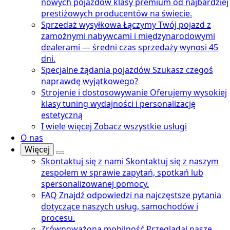
nowych pojazdów klasy premium od najbardziej
prestiżowych producentów na świecie.
Sprzedaż wysyłkowa
Łączymy Twój pojazd z
zamożnymi nabywcami i międzynarodowymi
dealerami — średni czas sprzedaży wynosi 45
dni.
Specjalne żądania pojazdów
Szukasz czegoś
naprawdę wyjątkowego?
Strojenie i dostosowywanie
Oferujemy wysokiej
klasy tuning wydajności i personalizację
estetyczną
I wiele więcej
Zobacz wszystkie usługi
O nas
Więcej
Skontaktuj się z nami
Skontaktuj się z naszym
zespołem w sprawie zapytań, spotkań lub
spersonalizowanej pomocy.
FAQ
Znajdź odpowiedzi na najczęstsze pytania
dotyczące naszych usług, samochodów i
procesu.
Zrównoważona mobilność
Przeglądaj nasze