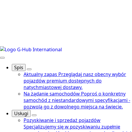
Spis
Aktualny zapas
Przeglądaj nasz obecny wybór
pojazdów premium dostępnych do
natychmiastowej dostawy.
Na żądanie samochodów
Poproś o konkretny
samochód z niestandardowymi specyfikacjami -
pozwolą go z dowolnego miejsca na świecie.
Usługi
Pozyskiwanie i sprzedaż pojazdów
Specjalizujemy się w pozyskiwaniu zupełnie