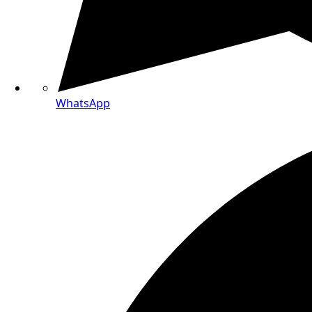
WhatsApp