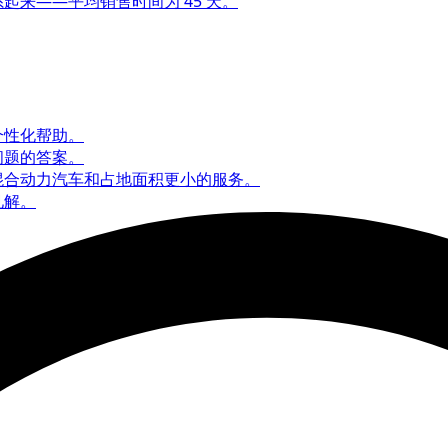
来——平均销售时间为 45 天。
个性化帮助。
问题的答案。
混合动力汽车和占地面积更小的服务。
见解。