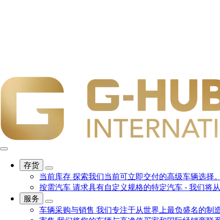
存货
当前库存
探索我们当前可立即交付的高级车辆选择
按需汽车
请求具有自定义规格的特定汽车 - 我们将
服务
车辆采购与销售
我们专注于从世界上最负盛名的制