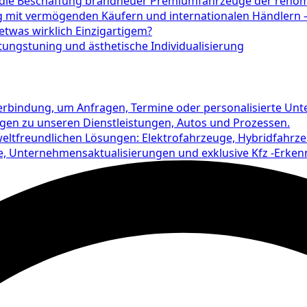
 die Beschaffung brandneuer Premiumfahrzeuge der renommi
g mit vermögenden Käufern und internationalen Händlern – 
etwas wirklich Einzigartigem?
tungstuning und ästhetische Individualisierung
rbindung, um Anfragen, Termine oder personalisierte Unte
agen zu unseren Dienstleistungen, Autos und Prozessen.
eltfreundlichen Lösungen: Elektrofahrzeuge, Hybridfahrz
e, Unternehmensaktualisierungen und exklusive Kfz -Erkenn